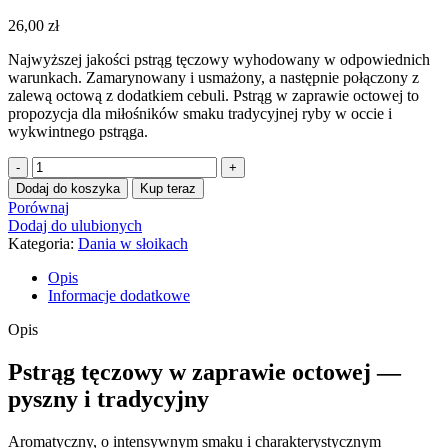
26,00
zł
Najwyższej jakości pstrąg tęczowy wyhodowany w odpowiednich
warunkach. Zamarynowany i usmażony, a następnie połączony z
zalewą octową z dodatkiem cebuli. Pstrąg w zaprawie octowej to
propozycja dla miłośników smaku tradycyjnej ryby w occie i
wykwintnego pstrąga.
ilość
Pstrąg
Dodaj do koszyka
Kup teraz
tradycyjny
Porównaj
w
Dodaj do ulubionych
zaprawie
Kategoria:
Dania w słoikach
octowej
540ml
Opis
Informacje dodatkowe
Opis
Pstrąg tęczowy w zaprawie octowej —
pyszny i tradycyjny
Aromatyczny, o intensywnym smaku i charakterystycznym