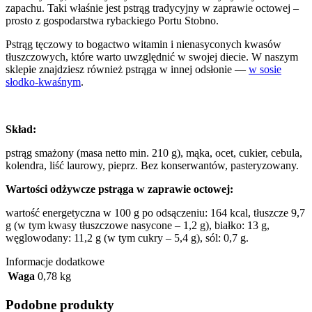
zapachu. Taki właśnie jest pstrąg tradycyjny w zaprawie octowej –
prosto z gospodarstwa rybackiego Portu Stobno.
Pstrąg tęczowy to bogactwo witamin i nienasyconych kwasów
tłuszczowych, które warto uwzględnić w swojej diecie. W naszym
sklepie znajdziesz również pstrąga w innej odsłonie —
w sosie
słodko-kwaśnym
.
Skład:
pstrąg smażony (masa netto min. 210 g), mąka, ocet, cukier, cebula,
kolendra, liść laurowy, pieprz. Bez konserwantów, pasteryzowany.
Wartości odżywcze pstrąga w zaprawie octowej:
wartość energetyczna w 100 g po odsączeniu: 164 kcal, tłuszcze 9,7
g (w tym kwasy tłuszczowe nasycone – 1,2 g), białko: 13 g,
węglowodany: 11,2 g (w tym cukry – 5,4 g), sól: 0,7 g.
Informacje dodatkowe
Waga
0,78 kg
Podobne produkty