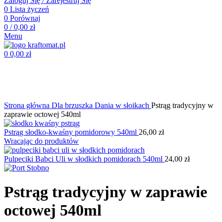
Zaloguj Się / Zarejestruj Się
0
Lista życzeń
0
Porównaj
0
/
0,00
zł
Menu
0
0,00
zł
Kliknij, aby powiększyć zdjęcie
Strona główna
Dla brzuszka
Dania w słoikach
Pstrąg tradycyjny w
zaprawie octowej 540ml
Pstrąg słodko-kwaśny pomidorowy 540ml
26,00
zł
Wracając do produktów
Pulpeciki Babci Uli w słodkich pomidorach 540ml
24,00
zł
Pstrąg tradycyjny w zaprawie
octowej 540ml