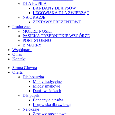
DLA PUPILA
BANDANY DLA PSÓW
LEGOWISKA DLA ZWIERZĄT
NA OKAZJE
ZESTAWY PREZENTOWE
Producenci
MOKRE NOSKI
PASIEKA TRZEBNICKIE WZGÓRZE
PORT STOBNO
B.MARRY
Współpraca
O nas
Kontakt
Strona Główna
Oferta
Dla brzuszka
Miody tradycyjne
Miody smakowe
Dania w słoikach
Dla pupila
Bandany dla psów
Legowiska dla zwierząt
Na okazje
Zestawy prezentowe