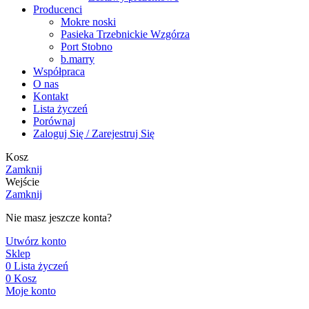
Producenci
Mokre noski
Pasieka Trzebnickie Wzgórza
Port Stobno
b.marry
Współpraca
O nas
Kontakt
Lista życzeń
Porównaj
Zaloguj Się / Zarejestruj Się
Kosz
Zamknij
Wejście
Zamknij
Nie masz jeszcze konta?
Utwórz konto
Sklep
0
Lista życzeń
0
Kosz
Moje konto