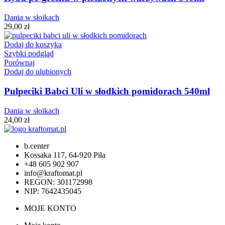
Dania w słoikach
29,00
zł
Dodaj do koszyka
Szybki podgląd
Porównaj
Dodaj do ulubionych
Pulpeciki Babci Uli w słodkich pomidorach 540ml
Dania w słoikach
24,00
zł
b.center
Kossaka 117, 64-920 Piła
+48 605 902 907
info@kraftomat.pl
REGON: 301172998
NIP: 7642435045
MOJE KONTO