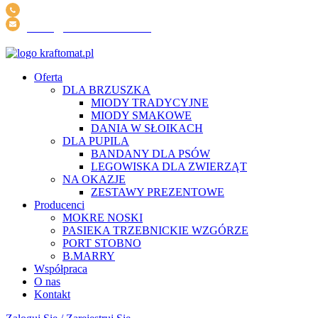
+48 605 902 907
INFO@KRAFTOMAT.PL
DARMOWA DOSTAWA ZA ZAKUPY POWYŻEJ 200 ZŁ
Oferta
DLA BRZUSZKA
MIODY TRADYCYJNE
MIODY SMAKOWE
DANIA W SŁOIKACH
DLA PUPILA
BANDANY DLA PSÓW
LEGOWISKA DLA ZWIERZĄT
NA OKAZJE
ZESTAWY PREZENTOWE
Producenci
MOKRE NOSKI
PASIEKA TRZEBNICKIE WZGÓRZE
PORT STOBNO
B.MARRY
Współpraca
O nas
Kontakt