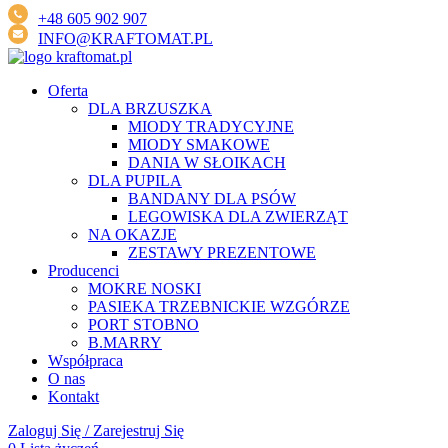
+48 605 902 907
INFO@KRAFTOMAT.PL
Oferta
DLA BRZUSZKA
MIODY TRADYCYJNE
MIODY SMAKOWE
DANIA W SŁOIKACH
DLA PUPILA
BANDANY DLA PSÓW
LEGOWISKA DLA ZWIERZĄT
NA OKAZJE
ZESTAWY PREZENTOWE
Producenci
MOKRE NOSKI
PASIEKA TRZEBNICKIE WZGÓRZE
PORT STOBNO
B.MARRY
Współpraca
O nas
Kontakt
Zaloguj Się / Zarejestruj Się