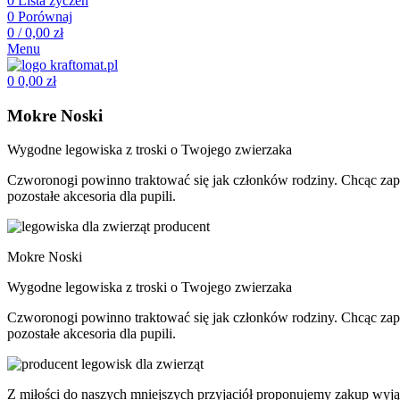
0
Lista życzeń
0
Porównaj
0
/
0,00
zł
Menu
0
0,00
zł
Mokre Noski
Wygodne legowiska z troski o Twojego zwierzaka
Czworonogi powinno traktować się jak członków rodziny. Chcąc zape
pozostałe akcesoria dla pupili.
Mokre Noski
Wygodne legowiska z troski o Twojego zwierzaka
Czworonogi powinno traktować się jak członków rodziny. Chcąc zape
pozostałe akcesoria dla pupili.
Z miłości do naszych mniejszych przyjaciół proponujemy zakup wyj