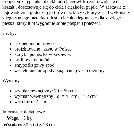
ortopedyczną pianką, dzięki której legowisko zachowuje swój
kształt i dostosowuje się do ciała i ciężkości pupila. W zestawie z
legowiskiem i poduszką jest również kocyk, który został wykonany
z tego samego materiału. Jest to idealne legowisko dla każdego
pieska, który lubi wygodnie sobie pospać i poleżeć!
Cechy:
rozbierany pokrowiec,
projektowane i szyte w Polsce,
kocyk i poduszka w zestawie,
profilowany przód,
antypoślizgowy spód,
wypełnione ortopedyczną pianką visco memory.
Wymiary:
wymiar zewnętrzny: 70 × 50 cm
wymiar wewnętrzny: 55 × 41 cm (+/- 2 cm)
wysokość: 21 cm
Informacje dodatkowe
Waga
5 kg
Wymiary
80 × 60 × 23 cm