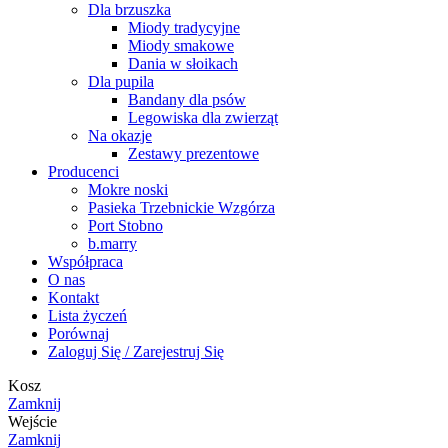
Dla brzuszka
Miody tradycyjne
Miody smakowe
Dania w słoikach
Dla pupila
Bandany dla psów
Legowiska dla zwierząt
Na okazje
Zestawy prezentowe
Producenci
Mokre noski
Pasieka Trzebnickie Wzgórza
Port Stobno
b.marry
Współpraca
O nas
Kontakt
Lista życzeń
Porównaj
Zaloguj Się / Zarejestruj Się
Kosz
Zamknij
Wejście
Zamknij