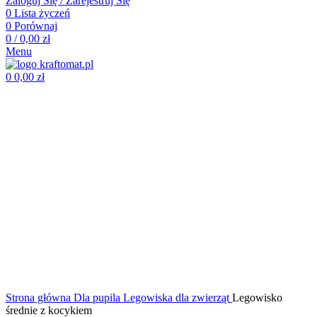
Zaloguj Się / Zarejestruj Się
0
Lista życzeń
0
Porównaj
0
/
0,00
zł
Menu
0
0,00
zł
Kliknij, aby powiększyć zdjęcie
Strona główna
Dla pupila
Legowiska dla zwierząt
Legowisko
średnie z kocykiem