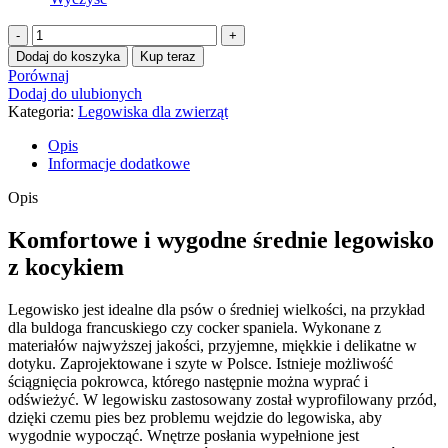
ilość
Legowisko
Dodaj do koszyka
Kup teraz
średnie
Porównaj
z
Dodaj do ulubionych
kocykiem
Kategoria:
Legowiska dla zwierząt
Opis
Informacje dodatkowe
Opis
Komfortowe i wygodne średnie legowisko
z kocykiem
Legowisko jest idealne dla psów o średniej wielkości, na przykład
dla buldoga francuskiego czy cocker spaniela. Wykonane z
materiałów najwyższej jakości, przyjemne, miękkie i delikatne w
dotyku. Zaprojektowane i szyte w Polsce. Istnieje możliwość
ściągnięcia pokrowca, którego następnie można wyprać i
odświeżyć. W legowisku zastosowany został wyprofilowany przód,
dzięki czemu pies bez problemu wejdzie do legowiska, aby
wygodnie wypocząć. Wnętrze posłania wypełnione jest