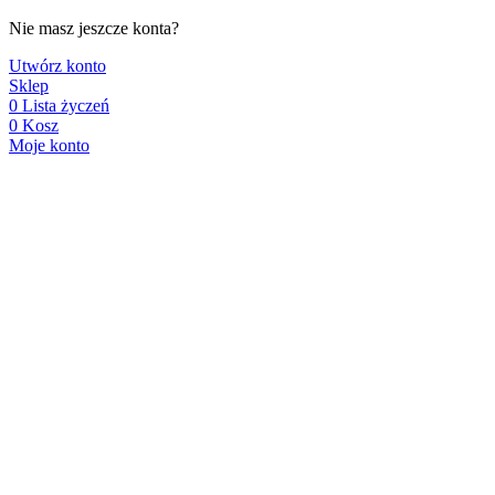
Nie masz jeszcze konta?
Utwórz konto
Sklep
0
Lista życzeń
0
Kosz
Moje konto
Nasz sklep internetowy jest w
trakcie wdrażania.
Zapraszamy ponownie już
wkrótce!