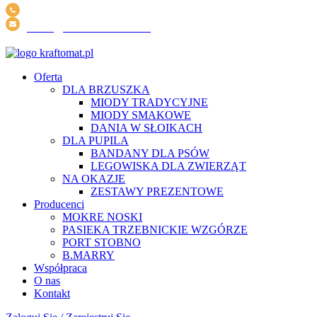
+48 605 902 907
INFO@KRAFTOMAT.PL
DARMOWA DOSTAWA ZA ZAKUPY POWYŻEJ 200 ZŁ
Oferta
DLA BRZUSZKA
MIODY TRADYCYJNE
MIODY SMAKOWE
DANIA W SŁOIKACH
DLA PUPILA
BANDANY DLA PSÓW
LEGOWISKA DLA ZWIERZĄT
NA OKAZJE
ZESTAWY PREZENTOWE
Producenci
MOKRE NOSKI
PASIEKA TRZEBNICKIE WZGÓRZE
PORT STOBNO
B.MARRY
Współpraca
O nas
Kontakt