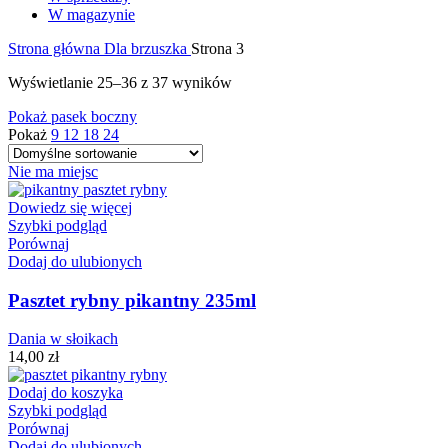
W magazynie
Strona główna
Dla brzuszka
Strona 3
Wyświetlanie 25–36 z 37 wyników
Pokaż pasek boczny
Pokaż
9
12
18
24
Nie ma miejsc
Dowiedz się więcej
Szybki podgląd
Porównaj
Dodaj do ulubionych
Pasztet rybny pikantny 235ml
Dania w słoikach
14,00
zł
Dodaj do koszyka
Szybki podgląd
Porównaj
Dodaj do ulubionych