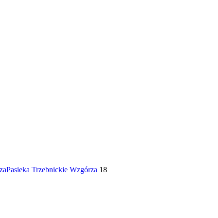
za
Pasieka Trzebnickie Wzgórza
18