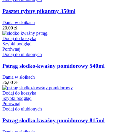
Pasztet rybny pikantny 350ml
Dania w słoikach
20,00
zł
Dodaj do koszyka
Szybki podgląd
Porównaj
Dodaj do ulubionych
Pstrąg słodko-kwaśny pomidorowy 540ml
Dania w słoikach
26,00
zł
Dodaj do koszyka
Szybki podgląd
Porównaj
Dodaj do ulubionych
Pstrąg słodko-kwaśny pomidorowy 815ml
Dania w słoikach