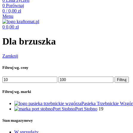
0
Lista życzeń
0
Porównaj
0
/
0,00
zł
Menu
0
0,00
zł
Dla brzuszka
Zamknij
Filtruj wg. ceny
Cena
Cena
Filtruj
min
max
Filtruj wg. marki
Pasieka Trzebnickie Wzgór
Port Stobno
Port Stobno
19
Stan magazynowy
W sprzedaży