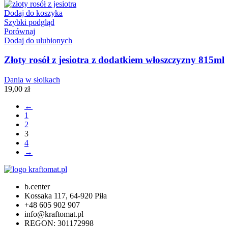
Dodaj do koszyka
Szybki podgląd
Porównaj
Dodaj do ulubionych
Złoty rosół z jesiotra z dodatkiem włoszczyzny 815ml
Dania w słoikach
19,00
zł
←
1
2
3
4
→
b.center
Kossaka 117, 64-920 Piła
+48 605 902 907
info@kraftomat.pl
REGON: 301172998