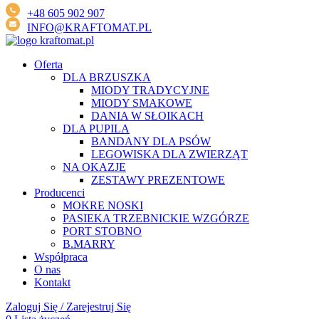
+48 605 902 907
INFO@KRAFTOMAT.PL
Oferta
DLA BRZUSZKA
MIODY TRADYCYJNE
MIODY SMAKOWE
DANIA W SŁOIKACH
DLA PUPILA
BANDANY DLA PSÓW
LEGOWISKA DLA ZWIERZĄT
NA OKAZJE
ZESTAWY PREZENTOWE
Producenci
MOKRE NOSKI
PASIEKA TRZEBNICKIE WZGÓRZE
PORT STOBNO
B.MARRY
Współpraca
O nas
Kontakt
Zaloguj Się / Zarejestruj Się